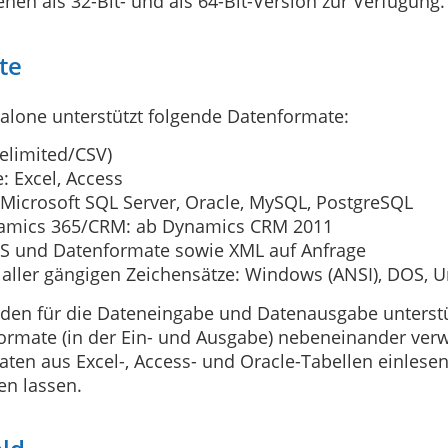
ehen als 32-Bit- und als 64-Bit-Version zur Verfügung.
te
alone unterstützt folgende Datenformate:
elimited/CSV)
: Excel, Access
Microsoft SQL Server, Oracle, MySQL, PostgreSQL
namics 365/CRM: ab Dynamics CRM 2011
 und Datenformate sowie XML auf Anfrage
aller gängigen Zeichensätze: Windows (ANSI), DOS, U
den für die Dateneingabe und Datenausgabe unterstü
ormate (in der Ein- und Ausgabe) nebeneinander ver
aten aus Excel-, Access- und Oracle-Tabellen einlese
en lassen.