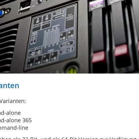
anten
 Varianten:
nd-alone
nd-alone 365
mmand-line