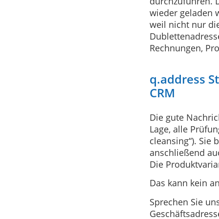
durchzuführen. 
wieder geladen w
weil nicht nur 
Dublettenadresse
Rechnungen, Proj
q.address S
CRM
Die gute Nachric
Lage, alle Prüf
cleansing“). Sie
anschließend au
Die Produktvaria
Das kann kein a
Sprechen Sie un
Geschäftsadress