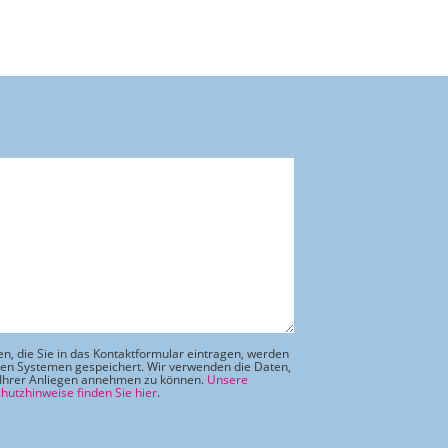
en, die Sie in das Kontaktformular eintragen, werden
ren Systemen gespeichert. Wir verwenden die Daten,
Ihrer Anliegen annehmen zu können.
Unsere
hutzhinweise finden Sie hier
.