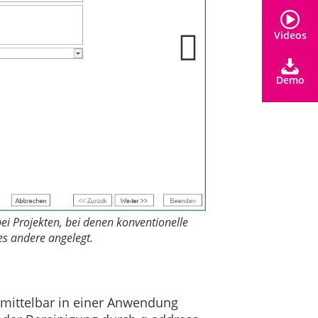
Videos
Demo
ei Projekten, bei denen konventionelle
Anstelle einer konven
es andere angelegt.
Stand-alone unterstüt
nmittelbar in einer Anwendung