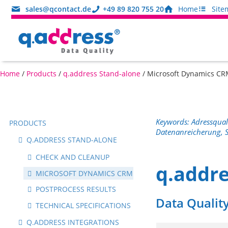
sales@qcontact.de
+49 89 820 755 20
Home
Site
Home
/
Products
/
q.address Stand-alone
/
Microsoft Dynamics C
Keywords: Adressquali
PRODUCTS
Datenanreicherung, S
Q.ADDRESS STAND-ALONE
CHECK AND CLEANUP
q.addre
MICROSOFT DYNAMICS CRM
POSTPROCESS RESULTS
Data Qualit
TECHNICAL SPECIFICATIONS
Q.ADDRESS INTEGRATIONS