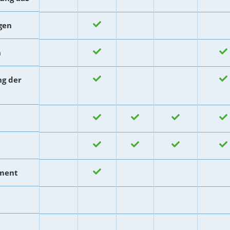
gen
n
g der
ment