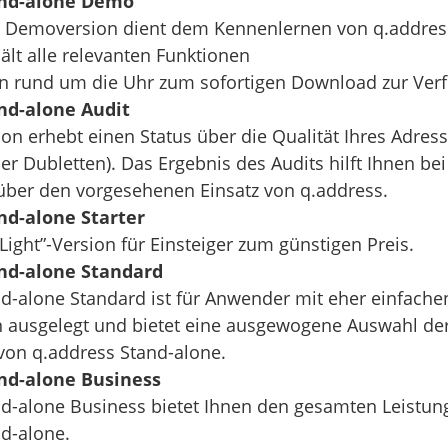
and-alone Demo
e Demoversion dient dem Kennenlernen von q.addres
hält alle relevanten Funktionen
en rund um die Uhr zum sofortigen Download zur Ver
nd-alone Audit
ion erhebt einen Status über die Qualität Ihres Adress
er Dubletten). Das Ergebnis des Audits hilft Ihnen bei
über den vorgesehenen Einsatz von q.address.
nd-alone Starter
 “Light”-Version für Einsteiger zum günstigen Preis.
and-alone Standard
d-alone Standard ist für Anwender mit eher einfache
 ausgelegt und bietet eine ausgewogene Auswahl de
 von q.address Stand-alone.
nd-alone Business
nd-alone Business bietet Ihnen den gesamten Leistu
d-alone.