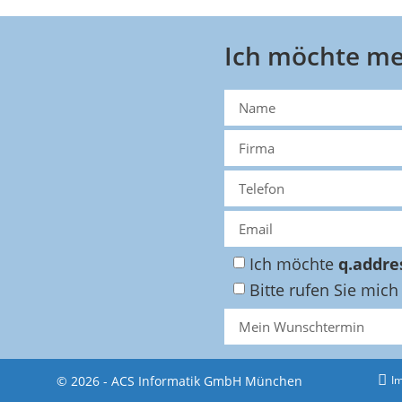
Ich möchte me
Ich möchte
q.addre
Bitte rufen Sie mich
© 2026 - ACS Informatik GmbH München
I