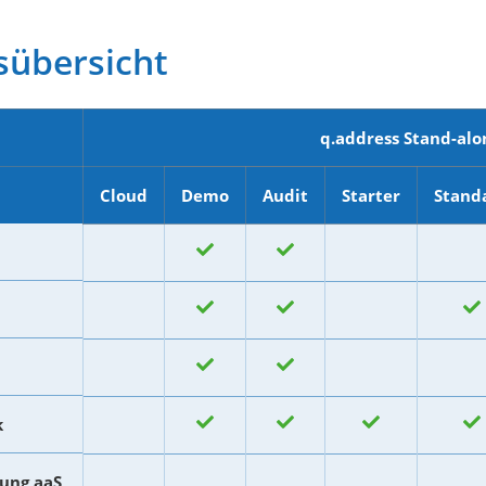
sübersicht
q.address Stand-alo
Cloud
Demo
Audit
Starter
Stand
k
ung aaS