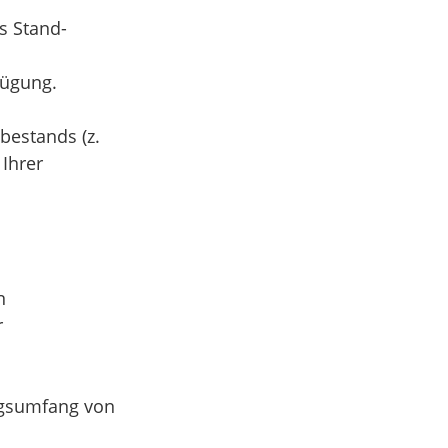
s Stand-
fügung.
bestands (z.
 Ihrer
n
r
ngsumfang von