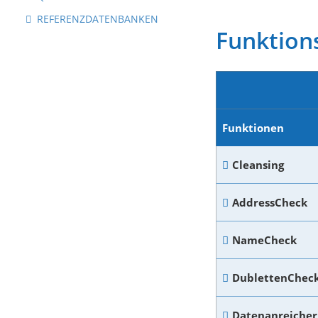
REFERENZDATENBANKEN
Funktion
Funktionen
Cleansing
AddressCheck
NameCheck
DublettenChec
Datenanreicher