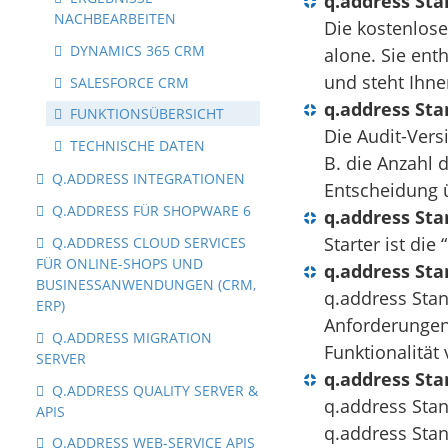
q.address St
NACHBEARBEITEN
Die kostenlos
DYNAMICS 365 CRM
alone. Sie ent
und steht Ihn
SALESFORCE CRM
q.address Sta
FUNKTIONSÜBERSICHT
Die Audit-Vers
TECHNISCHE DATEN
B. die Anzahl d
Q.ADDRESS INTEGRATIONEN
Entscheidung 
Q.ADDRESS FÜR SHOPWARE 6
q.address Sta
Starter ist die
Q.ADDRESS CLOUD SERVICES
FÜR ONLINE-SHOPS UND
q.address St
BUSINESSANWENDUNGEN (CRM,
q.address Stan
ERP)
Anforderungen
Q.ADDRESS MIGRATION
Funktionalität
SERVER
q.address Sta
Q.ADDRESS QUALITY SERVER &
q.address Sta
APIS
q.address Stan
Q.ADDRESS WEB-SERVICE APIS