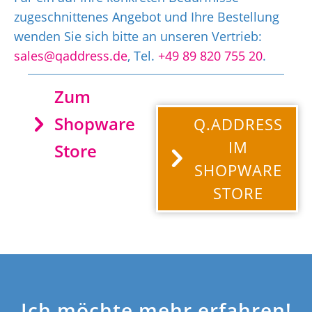
zugeschnittenes Angebot und Ihre Bestellung
wenden Sie sich bitte an unseren Vertrieb:
sales@qaddress.de
, Tel.
+49 89 820 755 20
.
Zum
Shopware
Q.ADDRESS
IM
Store
SHOPWARE
STORE
Ich möchte mehr erfahren!