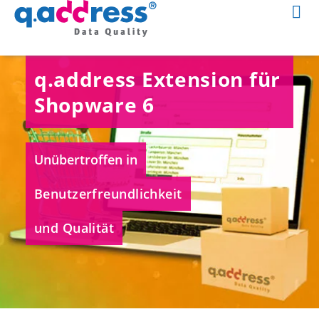
q.address Extension für
Shopware 6
Unübertroffen in
Benutzerfreundlichkeit
und Qualität