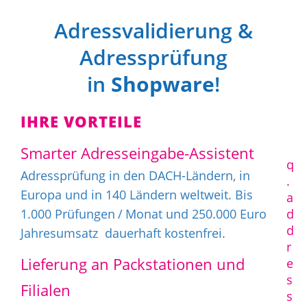
Adressvalidierung &
Adressprüfung
in
Shopware
!
IHRE VORTEILE
Smarter Adresseingabe-Assistent
q
Adressprüfung in den DACH-Ländern, in
.
Europa und in 140 Ländern weltweit. Bis
a
1.000 Prüfungen / Monat und 250.000 Euro
d
d
Jahresumsatz dauerhaft kostenfrei.
r
Lieferung an Packstationen und
e
s
Filialen
s