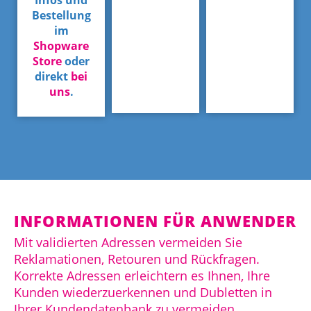
Infos und
Bestellung
im
Shopware
Store
oder
direkt
bei
uns
.
INFORMATIONEN FÜR ANWENDER
Mit validierten Adressen vermeiden Sie
Reklamationen, Retouren und Rückfragen.
Korrekte Adressen erleichtern es Ihnen, Ihre
Kunden wiederzuerkennen und Dubletten in
Ihrer Kundendatenbank zu vermeiden.