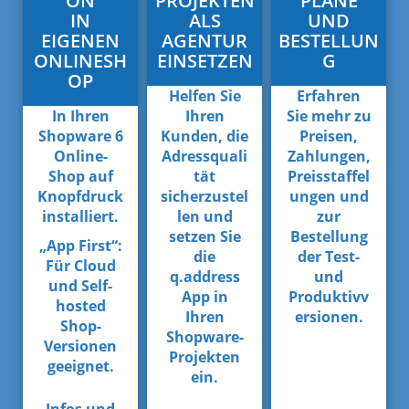
ON
PROJEKTEN
PLÄNE
IN
ALS
UND
EIGENEN
AGENTUR
BESTELLUN
ONLINESH
EINSETZEN
G
OP
Helfen Sie
Erfahren
In Ihren
Ihren
Sie mehr zu
Shopware 6
Kunden, die
Preisen,
Online-
Adressquali
Zahlungen,
Shop auf
tät
Preisstaffel
Knopfdruck
sicherzustel
ungen und
installiert.
len und
zur
setzen Sie
Bestellung
„App First“:
die
der Test-
Für Cloud
q.address
und
und Self-
App in
Produktivv
hosted
Ihren
ersionen.
Shop-
Shopware-
Versionen
Projekten
geeignet.
ein.