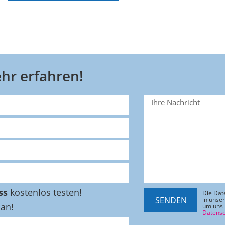
hr erfahren!
ss
kostenlos testen!
Die Dat
SENDEN
in unse
 an!
um uns 
Datensc