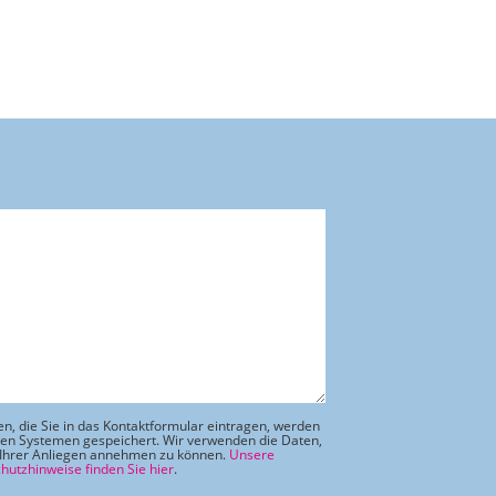
en, die Sie in das Kontaktformular eintragen, werden
ren Systemen gespeichert. Wir verwenden die Daten,
Ihrer Anliegen annehmen zu können.
Unsere
hutzhinweise finden Sie hier
.