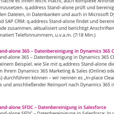
fläche es Ihnen leicht macht, auch komplexe Anford
mzusetzen. q.address Stand–alone prüft und bereinigt
len Dateien, in Datenbanken und auch in Microsoft D
nd SAP CRM: q.address Stand-alone findet und bereini
de zusammen, aktualisiert und berichtigt Anschrifte
matiert Telefonnummern, u.v.a.m. (7:18 Min.)
tand-alone 365 – Datenbereinigung in Dynamics 365
and-alone 365 – Datenbereinigung in Dynamics 365 C
 einem Beispiel, wie Sie mit q.address Stand-alone d
in Ihrem Dynamics 365 Marketing & Sales (Online) 
) durchführen können – wir nennen es „In-place Clean
s und anschließender Reimport nach Dynamics 365 ist 
and-alone SFDC – Datenbereinigung in Salesforce
and-alone SFDC – Datenbereinigung in Salesforce: In