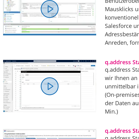
Benutzerober
Mausklicks u
konventionel
Salesforce u
Adressbestän
Anreden, for
q.address S
q.address St
wir Ihnen an
unmittelbar 
(On-premises
der Daten au
Min.)
q.address St
q.address St