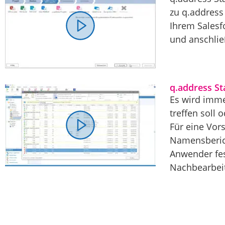
zu q.address
Ihrem Salesf
und anschließ
q.address S
Es wird imme
treffen soll
Für eine Vors
Namensberich
Anwender fes
Nachbearbeit