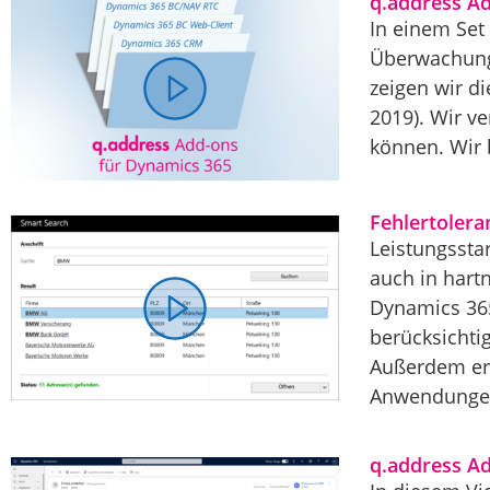
q.address A
In einem Set
Überwachung 
zeigen wir d
2019). Wir v
können. Wir 
Fehlertoler
Leistungssta
auch in hart
Dynamics 365
berücksichti
Außerdem erk
Anwendungen
q.address A