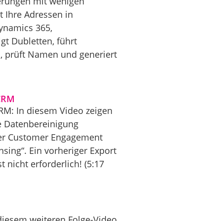
erungen mit wenigen
 Ihre Adressen in
ynamics 365,
gt Dubletten, führt
n, prüft Namen und generiert
 CRM
RM: In diesem Video zeigen
ie Datenbereinigung
oder Customer Engagement
sing“. Ein vorheriger Export
nicht erforderlich! (5:17
 diesem weiteren Folge-Video