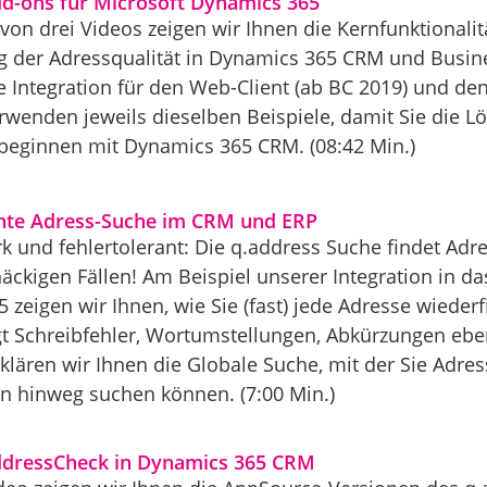
dd-ons für Microsoft Dynamics 365
 von drei Videos zeigen wir Ihnen die Kernfunktionali
der Adressqualität in Dynamics 365 CRM und Busines
ie Integration für den Web-Client (ab BC 2019) und de
erwenden jeweils dieselben Beispiele, damit Sie die L
beginnen mit Dynamics 365 CRM. (08:42 Min.)
ante Adress-Suche im CRM und ERP
rk und fehlertolerant: Die q.address Suche findet Ad
näckigen Fällen! Am Beispiel unserer Integration in 
 zeigen wir Ihnen, wie Sie (fast) jede Adresse wiede
gt Schreibfehler, Wortumstellungen, Abkürzungen eb
lären wir Ihnen die Globale Suche, mit der Sie Adre
 hinweg suchen können. (7:00 Min.)
ddressCheck in Dynamics 365 CRM