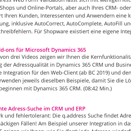
-Shops und Online-Portals, aber auch Ihres CRM- o
rt Ihren Kunden, Interessenten und Anwendern eine k
ung, inklusive AutoCorrect, AutoComplete, AutoFill u
reibfehlern. Für Shopware existiert eine eigene Integr
dd-ons für Microsoft Dynamics 365
 von drei Videos zeigen wir Ihnen die Kernfunktionali
der Adressqualität in Dynamics 365 CRM und Busines
ie Integration für den Web-Client (ab BC 2019) und de
erwenden jeweils dieselben Beispiele, damit Sie die L
beginnen mit Dynamics 365 CRM. (08:42 Min.)
ante Adress-Suche im CRM und ERP
rk und fehlertolerant: Die q.address Suche findet Ad
näckigen Fällen! Am Beispiel unserer Integration in 