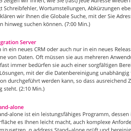
 zeigen wir Ihnen, wie Sie (fast) jede Adresse wiede
gt Schreibfehler, Wortumstellungen, Abkürzungen eb
lären wir Ihnen die Globale Suche, mit der Sie Adre
 hinweg suchen können. (7:00 Min.)
gration Server
n in ein neues CRM oder auch nur in ein neues Relea
me von Daten. Oft müssen sie aus mehreren Anwen
fast immer bedürfen sie auch einer sorgfältigen Bere
Lösungen, mit der die Datenbereinigung unabhängig 
on durchgeführt werden kann, so dass ausreichend Ze
 steht. (2:10 Min.)
and-alone
and-alone ist ein leistungsfähiges Programm, dessen 
fläche es Ihnen leicht macht, auch komplexe Anford
mzusetzen. q.address Stand–alone prüft und bereinigt