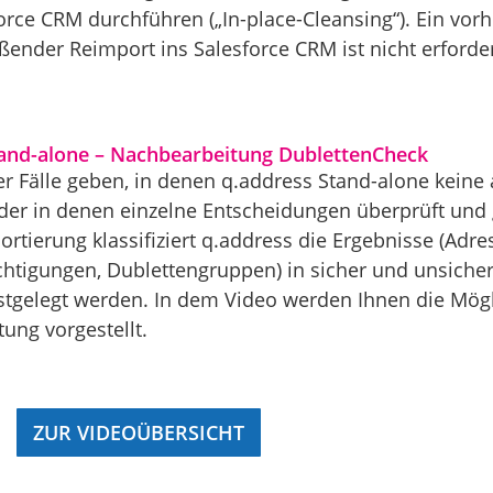
orce CRM durchführen („In-place-Cleansing“). Ein vorh
ender Reimport ins Salesforce CRM ist nicht erforderl
tand-alone – Nachbearbeitung DublettenCheck
r Fälle geben, in denen q.address Stand-alone kein
 oder in denen einzelne Entscheidungen überprüft und 
ortierung klassifiziert q.address die Ergebnisse (Adre
tigungen, Dublettengruppen) in sicher und unsiche
tgelegt werden. In dem Video werden Ihnen die Mögl
ung vorgestellt.
ZUR VIDEOÜBERSICHT