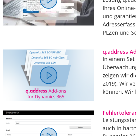
Ihres Online
und garantie
Adresserfass
PLZen und Sch
q.address A
In einem Set
Überwachung 
zeigen wir d
2019). Wir v
können. Wir 
Fehlertoler
Leistungssta
auch in hart