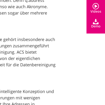
rfinden. Denn q.address
enso wie auch Akronyme.
Videos
ssen sogar über mehrere
Demo
se gehört insbesondere auch
dungen zusammengeführt
inigung. ACS bietet
von der eigentlichen
it für die Datenbereinigung
intelligente Konzeption und
erungen mit wenigen
 Ihre Adressen in