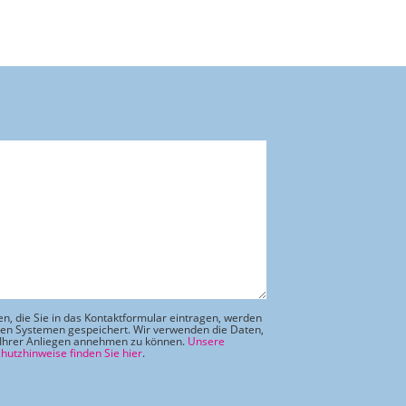
en, die Sie in das Kontaktformular eintragen, werden
ren Systemen gespeichert. Wir verwenden die Daten,
Ihrer Anliegen annehmen zu können.
Unsere
hutzhinweise finden Sie hier
.