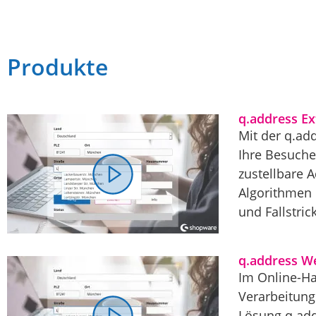
Produkte
q.address E
Mit der q.ad
Ihre Besuche
zustellbare 
Algorithmen 
und Fallstric
q.address W
Im Online-Ha
Verarbeitung
Lösung q.add