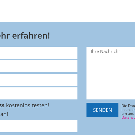
hr erfahren!
ss
kostenlos testen!
Die Dat
SENDEN
in unse
 an!
um uns 
Datensc