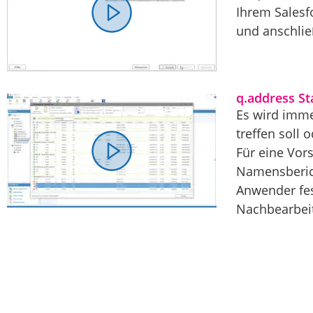
Ihrem Salesf
und anschließ
q.address S
Es wird imme
treffen soll
Für eine Vors
Namensberich
Anwender fes
Nachbearbeit