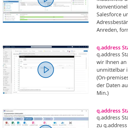
konventionel
Salesforce u
Adressbestän
Anreden, for
q.address S
q.address St
wir Ihnen an
unmittelbar 
(On-premises
der Daten au
Min.)
q.address St
q.address St
zu q.address