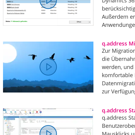
Dynamics 365
berücksichti
Außerdem erk
Anwendungen
q.address Mi
Zur Migratio
die Übernah
werden, und 
komfortable 
Datenmigrati
zur Verfügung
q.address St
q.address St
Benutzerober
Mausklicks u