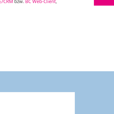
CE/CRM
bzw.
BC Web-Client
,